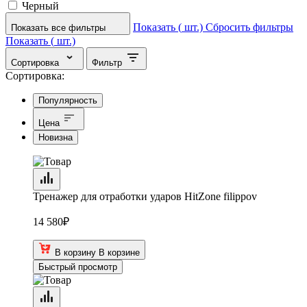
Черный
Показать (
шт.)
Сбросить фильтры
Показать все фильтры
Показать (
шт.)
Сортировка
Фильтр
Сортировка:
Популярность
Цена
Новизна
Тренажер для отработки ударов HitZone filippov
14 580
₽
В корзину
В корзине
Быстрый просмотр