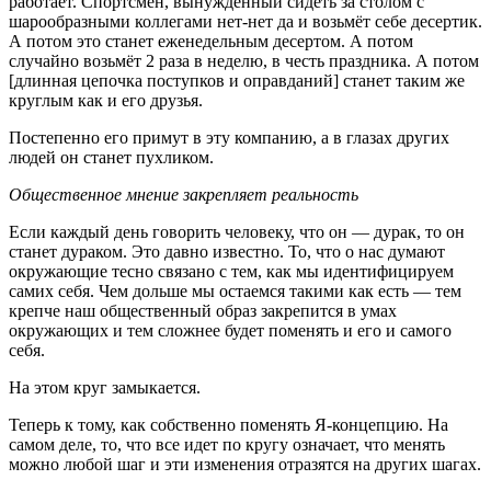
работает. Спортсмен, вынужденный сидеть за столом с
шарообразными коллегами нет-нет да и возьмёт себе десертик.
А потом это станет еженедельным десертом. А потом
случайно возьмёт 2 раза в неделю, в честь праздника. А потом
[длинная цепочка поступков и оправданий] станет таким же
круглым как и его друзья.
Постепенно его примут в эту компанию, а в глазах других
людей он станет пухликом.
Общественное мнение закрепляет реальность
Если каждый день говорить человеку, что он — дурак, то он
станет дураком. Это давно известно. То, что о нас думают
окружающие тесно связано с тем, как мы идентифицируем
самих себя. Чем дольше мы остаемся такими как есть — тем
крепче наш общественный образ закрепится в умах
окружающих и тем сложнее будет поменять и его и самого
себя.
На этом круг замыкается.
Теперь к тому, как собственно поменять Я-концепцию. На
самом деле, то, что все идет по кругу означает, что менять
можно любой шаг и эти изменения отразятся на других шагах.