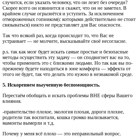
случится, если указать человеку, что он лезет без очереди?
Скорее всего он извинится и скажет, что он не заметил. В
крайнем случае огрызнётся и уступить. За исключением
отмороженных гопником(с которыми действительно не стоит
связываться) никто не представляет для Вас опасности.
Так что всякий раз, когда происходит то, что Вас не
устраивает — не молчите, высказывайте своё несогласие.
p.s. так как мозг будет искать самые простые и безопасные
методы осуществить эту задачу — он сподвигнет вас на то,
чтобы применить это с близкими людьми. Но так как вы по-
прежнему будете находиться в зоне комфорта — эффекта от
этого не будет, так что делать это нужно в незнакомой среде.
5. Искореняем выученную беспомощность.
Перестаём обобщать и искать проблемы ВНЕ сферы Вашего
влияния.
-правительство плохое, экология плохая, дороги плохие,
родители так воспитали, кошка громко вылизывается,
мамонты вымерли и т.д.
Почему у меня всё плохо — это неправильный вопрос.