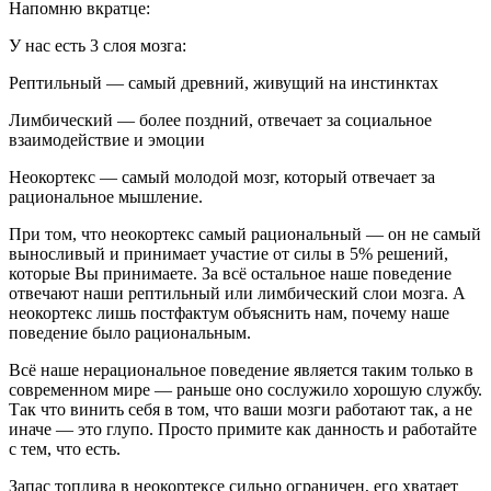
Напомню вкратце:
У нас есть 3 слоя мозга:
Рептильный — самый древний, живущий на инстинктах
Лимбический — более поздний, отвечает за социальное
взаимодействие и эмоции
Неокортекс — самый молодой мозг, который отвечает за
рациональное мышление.
При том, что неокортекс самый рациональный — он не самый
выносливый и принимает участие от силы в 5% решений,
которые Вы принимаете. За всё остальное наше поведение
отвечают наши рептильный или лимбический слои мозга. А
неокортекс лишь постфактум объяснить нам, почему наше
поведение было рациональным.
Всё наше нерациональное поведение является таким только в
современном мире — раньше оно сослужило хорошую службу.
Так что винить себя в том, что ваши мозги работают так, а не
иначе — это глупо. Просто примите как данность и работайте
с тем, что есть.
Запас топлива в неокортексе сильно ограничен, его хватает