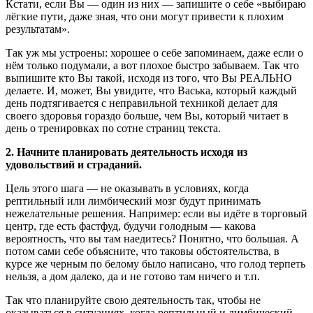
Кстати, если Вы — один из них — запишите о себе «выбираю
лёгкие пути, даже зная, что они могут привести к плохим
результатам».
Так уж мы устроены: хорошее о себе запоминаем, даже если о
нём только подумали, а вот плохое быстро забываем. Так что
выпишите кто Вы такой, исходя из того, что Вы РЕАЛЬНО
делаете. И, может, Вы увидите, что Васька, который каждый
день подтягивается с неправильной техникой делает для
своего здоровья гораздо больше, чем Вы, который читает в
день о тренировках по сотне страниц текста.
2. Начните планировать деятельность исходя из
удовольствий и страданий.
Цель этого шага — не оказывать в условиях, когда
рептильный или лимбический мозг будут принимать
нежелательные решения. Например: если вы идёте в торговый
центр, где есть фастфуд, будучи голодным — какова
вероятность, что вы там наедитесь? Понятно, что большая. А
потом сами себе объясните, что таковы обстоятельства, в
курсе же черным по белому было написано, что голод терпеть
нельзя, а дом далеко, да и не готово там ничего и т.п.
Так что планируйте свою деятельность так, чтобы не
оказываться в ситуациях, когда рептильный и лимбический