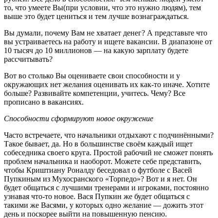
то, что умеете Вы(при условии, что это нужно людям), тем
выше это будет цениться и тем лучше вознаграждаться.
Вы думали, почему Вам не хватает денег? А представьте что
вы устраиваетесь на работу и ищете вакансии. В диапазоне от
10 тысяч до 10 миллионов — на какую зарплату будете
рассчитывать?
Вот во столько Вы оцениваете свои способности и у
окружающих нет желания оценивать их как-то иначе. Хотите
больше? Развивайте компетенции, учитесь. Чему? Все
прописано в вакансиях.
Способности сформируют новое окружение
Часто встречаете, что начальники отдыхают с подчинёнными?
Такое бывает, да. Но в большинстве своём каждый ищет
собеседника своего круга. Простой рабочий не сможет понять
проблем начальника и наоборот. Можете себе представить,
чтобы Криштиану Роналду беседовал о футболе с Васей
Пупкиным из Мухосранского «Торпедо»? Вот и я нет. Он
будет общаться с лучшими тренерами и игроками, постоянно
узнавая что-то новое. Вася Пупкин же будет общаться с
такими же Васями, у которых одно желание — дожить этот
день и поскорее выйти на повышенную пенсию.