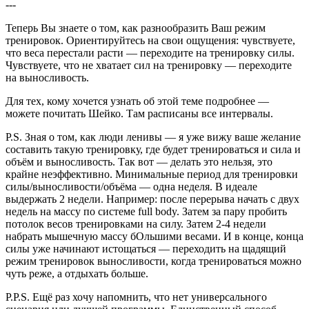
---
Теперь Вы знаете о том, как разнообразить Ваш режим
тренировок. Ориентируйтесь на свои ощущения: чувствуете,
что веса перестали расти — переходите на тренировку силы.
Чувствуете, что не хватает сил на тренировку — переходите
на выносливость.
Для тех, кому хочется узнать об этой теме подробнее —
можете почитать Шейко. Там расписаны все интервалы.
P.S. Зная о том, как люди ленивы — я уже вижу ваше желание
составить такую тренировку, где будет тренироваться и сила и
объём и выносливость. Так вот — делать это нельзя, это
крайне неэффективно. Минимальные период для тренировки
силы/выносливости/объёма — одна неделя. В идеале
выдержать 2 недели. Например: после перерыва начать с двух
недель на массу по системе full body. Затем за пару пробить
потолок весов тренировками на силу. Затем 2-4 недели
набрать мышечную массу бОльшими весами. И в конце, конца
силы уже начинают истощаться — переходить на щадящий
режим тренировок выносливости, когда тренироваться можно
чуть реже, а отдыхать больше.
P.P.S. Ещё раз хочу напомнить, что нет универсального