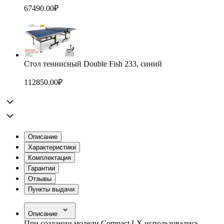
67490.00
₽
Стол теннисный Double Fish 233, синий
112850.00
₽
Описание
Характеристики
Комплектация
Гарантии
Отзывы
Пункты выдачи
Описание
При создании модели Compact LX использовались