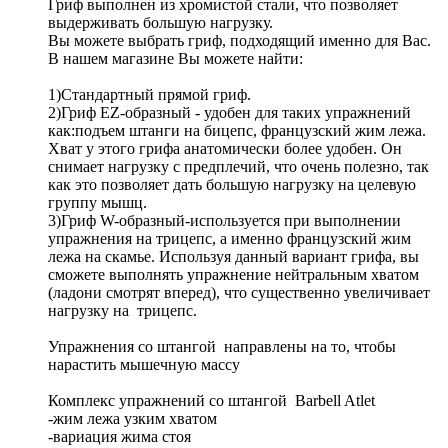
Гриф выполнен из хромистой стали, что позволяет
выдерживать большую нагрузку.
Вы можете выбрать гриф, подходящий именно для Вас.
В нашем магазине Вы можете найти:
1)Стандартный прямой гриф.
2)Гриф EZ-образный - удобен для таких упражнений
как:подъем штанги на бицепс, французский жим лежа.
Хват у этого грифа анатомически более удобен. Он
снимает нагрузку с предплечий, что очень полезно, так
как это позволяет дать большую нагрузку на целевую
группу мышц.
3)Гриф W-образный-используется при выполнении
упражнения на трицепс, а именно французский жим
лежа на скамье. Используя данный вариант грифа, вы
сможете выполнять упражнение нейтральным хватом
(ладони смотрят вперед), что существенно увеличивает
нагрузку на трицепс.
Упражнения со штангой направлены на то, чтобы
нарастить мышечную массу
Комплекс упражнений со штангой Barbell Atlet
-жим лежа узким хватом
-вариация жима стоя