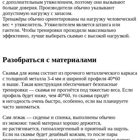
с дополнительным утяжелением, поэтому они вызывают
больше доверия. Производители обычно указывают
допустимую нагрузку с запасом.
Тренажёры обычно ориентированы на нагрузку человеческий
вес + утяжелитель. Утяжелителем является штанга или
гантели. Чтобы тренировки проходили максимально
эффективно, лучше выбирать скамью с высокой нагрузкой.
Разобраться с материалами
Скамья для жима состоит из прочного металлического каркаса
с толщиной металла 3-4 мм и шириной профиля 40*60
и выше. Такая конструкция обеспечивает безопасные
тренировки — скамья не прогнётся под тяжестью веса. Если
профиль будет ниже, чем 40*60, то скамья придёт
в негодность очень быстро, особенно, если вы планируете
часто заниматься.
Сам лежак — сиденье и спинка, выполнены обычно
из экокожи: такой материал хорошо держится,
не растягивается, гипоаллергенный и приятный на ощупь.
Если на скамье будет дешёвый кожзам, то после пары
тренировок появятся складки и потёртости, которые потом