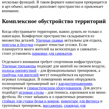
несколько функций. В таком формате навигация превращается
в арт-объект, который дополняет пространство и привлекает
внимание.
Комплексное обустройство территорий
Когда обустраиваете территорию, важно думать не только о
навигации. Комфортное пространство складывается из
множества деталей.
Уличные скамьи
актуальны для отдыха,
перголы и беседки
создают тенистые уголки. Если
планируется много жителей на велосипедах и самокатах –
стоит установить
парковки для самокатов
.
Отдельного внимания требует спортивная инфраструктура.
Уличные тренажеры
подходят для занятий на свежем воздухе,
полосы препятствий
– для функциональных тренировок, а
трибуны для зрителей
могут понадобиться на крупных
игровых площадках. В помещениях можно оборудовать
полноценный тренажерный зал с
кардиотренажерами
,
спортивным и
гимнастическим оборудованием
. Для досуга
подойдут
игровые столы
– для тенниса, аэрохоккея или мини-
футбола. Не стоит забывать и о практичных решениях:
стойках для сушки белья и ковров
,
инвентаре для фитнеса
и
групповых тренировок,
массажерах
,
снарядах для