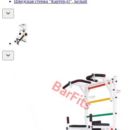
Шведская стенка "Картер-П", Белый