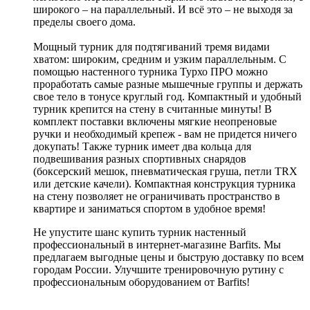
широкого – на параллельный. И всё это – не выходя за
пределы своего дома.
Мощный турник для подтягиваний тремя видами
хватом: широким, средним и узким параллельным. С
помощью настенного турника Турхо ПРО можно
проработать самые разные мышечные группы и держать
свое тело в тонусе круглый год. Компактный и удобный
турник крепится на стену в считанные минуты! В
комплект поставки включены мягкие неопреновые
ручки и необходимый крепеж - вам не придется ничего
докупать! Также турник имеет два кольца для
подвешивания разных спортивных снарядов
(боксерский мешок, пневматическая груша, петли TRX
или детские качели). Компактная конструкция турника
на стену позволяет не ограничивать пространство в
квартире и заниматься спортом в удобное время!
Не упустите шанс купить турник настенный
профессиональный в интернет-магазине Barfits. Мы
предлагаем выгодные цены и быструю доставку по всем
городам России. Улучшите тренировочную рутину с
профессиональным оборудованием от Barfits!