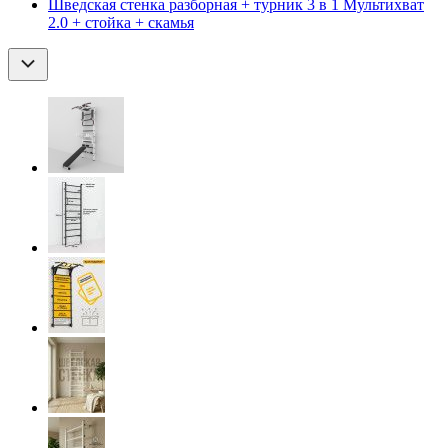
Шведская стенка разборная + турник 3 в 1 Мультихват
2.0 + стойка + скамья