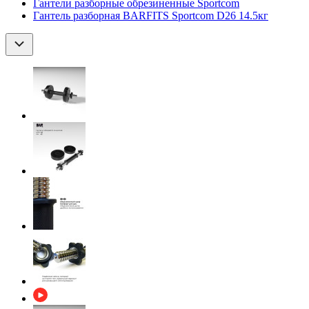
Гантели разборные обрезиненные Sportcom
Гантель разборная BARFITS Sportcom D26 14.5кг