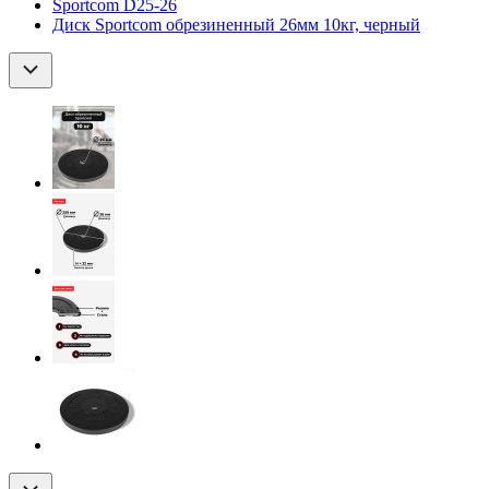
Sportcom D25-26
Диск Sportcom обрезиненный 26мм 10кг, черный