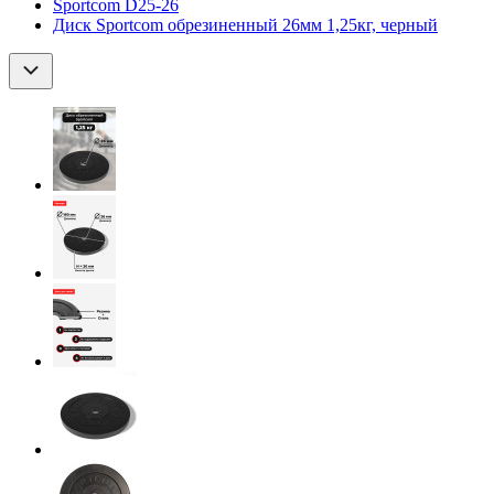
Sportcom D25-26
Диск Sportcom обрезиненный 26мм 1,25кг, черный