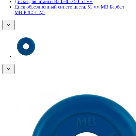
Диски для штанги Barbell D 50-51 мм
Диск обрезиненный синего цвета, 51 мм МВ Барбел
MB-PltC51-2,5