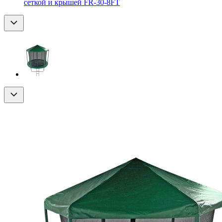
сеткой и крышей FR-30-8FT