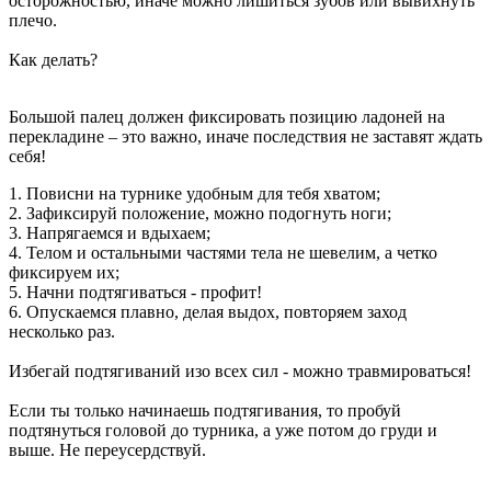
осторожностью, иначе можно лишиться зубов или вывихнуть
плечо.
Как делать?
Большой палец должен фиксировать позицию ладоней на
перекладине – это важно, иначе последствия не заставят ждать
себя!
1. Повисни на турнике удобным для тебя хватом;
2. Зафиксируй положение, можно подогнуть ноги;
3. Напрягаемся и вдыхаем;
4. Телом и остальными частями тела не шевелим, а четко
фиксируем их;
5. Начни подтягиваться - профит!
6. Опускаемся плавно, делая выдох, повторяем заход
несколько раз.
Избегай подтягиваний изо всех сил - можно травмироваться!
Если ты только начинаешь подтягивания, то пробуй
подтянуться головой до турника, а уже потом до груди и
выше. Не переусердствуй.