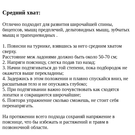
Средний хват:
Отлично подходит для развития широчайшей спины,
бицепсов, мышц предплечий, дельтовидных мышц, зубчатых
мышц и трапециевидных .
1. Повисни на турнике, взявшись за него средним хватом
сверху.
Расстояние меж ладонями должно быть около 50-70 см;
2. Напряги поясницу, слегка подав таз назад;
3. Начни подтягиваться до той степени, пока подбородок не
окажется выше перекладины;
4. Задержись в этом положении и плавно спускайся вниз, не
расшатывая тело и не опускаясь глубоко;
5. При подтягивании важно почувствовать как сходятся
лопатки и сокращаются широчайшие;
6. Повтори упражнение сколько сможешь, не стоит себя
перенапрягать.
На протяжении всего подхода сохраняй напряжение в
пояснице, что бы избежать и растяжений и травм в
позвоночной области.