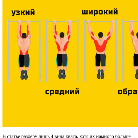
В статье разберу лишь 4 вида хвата, хотя их намного больше